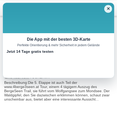
Menu
✕
Wandern
Die App mit der besten 3D-Karte
Perfekte Orientierung & mehr Sicherheit in jedem Gelände
BergeSeen Trail 05: St. Gilgen
Jetzt 14 Tage gratis testen
– Mondsee
13.9 km
04:30 h
492 m
572 m
Eine Tour von:
TOURDATA
Beschreibung:Die 5. Etappe ist auch Teil der
www.4berge3seen.at Tour, einem 4 tägigem Auszug des
BergeSeen Trail, sie führt vom Wolfgangsee zum Mondsee. Der
Waldgipfel, den Sie dazwischen erklimmen können, schaut zwar
unscheinbar aus, bietet aber eine interessante Aussicht...