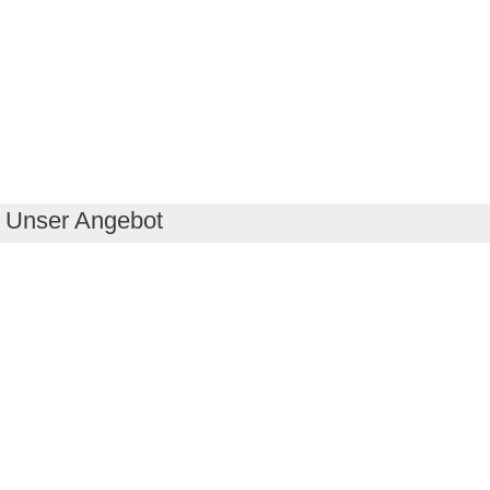
Unser Angebot
RealityMaps App
Tourenplaner
Touren finden
Shop
Touren entdecken
Schönste Wandertouren
Top-Touren