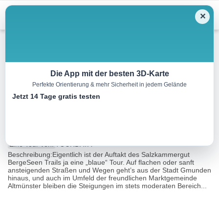
Menu
✕
Wandern
Die App mit der besten 3D-Karte
Perfekte Orientierung & mehr Sicherheit in jedem Gelände
BergeSeen Trail 01: Gmunden
Jetzt 14 Tage gratis testen
– Windlegern/Hochsteinalm
16.4 km
05:05 h
717 m
327 m
Eine Tour von:
TOURDATA
Beschreibung:Eigentlich ist der Auftakt des Salzkammergut
BergeSeen Trails ja eine „blaue“ Tour. Auf flachen oder sanft
ansteigenden Straßen und Wegen geht’s aus der Stadt Gmunden
hinaus, und auch im Umfeld der freundlichen Marktgemeinde
Altmünster bleiben die Steigungen im stets moderaten Bereich...