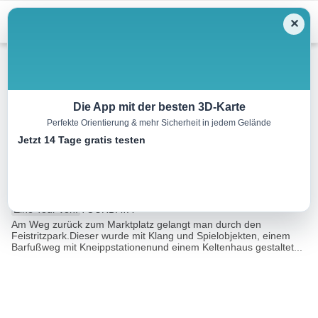
Menu
✕
Wandern
Die App mit der besten 3D-Karte
Perfekte Orientierung & mehr Sicherheit in jedem Gelände
Baumlehrpfad mit keltischem
Jetzt 14 Tage gratis testen
Baumhoroskop
1.3 km
00:20 h
12 m
18 m
Eine Tour von:
TOURDATA
Am Weg zurück zum Marktplatz gelangt man durch den
Feistritzpark.Dieser wurde mit Klang und Spielobjekten, einem
Barfußweg mit Kneippstationenund einem Keltenhaus gestaltet...