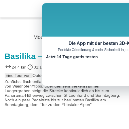
Skip
Menu
to
content
Mountainbike
Die App mit der besten 3D-
Perfekte Orientierung & mehr Sicherheit in 
Basilika – Strecke
Jetzt 14 Tage gratis testen
24.4 km
01:15 h
496 m
496 m
Eine Tour von:
Outdooractive
Zunächst flach entlang des Ybbstalradweg bis zum Ortsbeginn
von Waidhofen/Ybbs. Über den sehr verkehrsarmen
Luegergraben steigt die Strecke kontinuierlich an bis zum
Panorama-Höhenweg zwischen St.Leonhard und Sonntagberg.
Noch ein paar Pedaltritte bis zur berühmten Basilika am
Sonntagberg, dem "Tor zu den Ybbstaler Alpen". ..