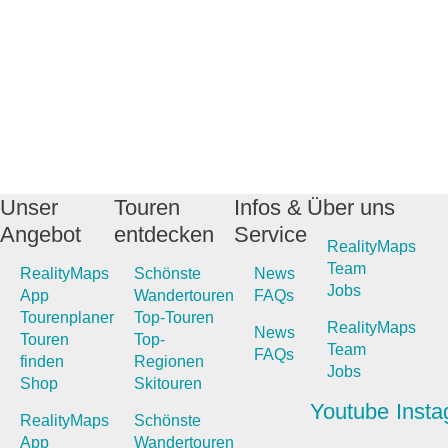
Unser
Touren
Infos &
Über uns
Angebot
entdecken
Service
RealityMaps
Team
RealityMaps
Schönste
News
Jobs
App
Wandertouren
FAQs
Tourenplaner
Top-Touren
RealityMaps
News
Touren
Top-
Team
FAQs
finden
Regionen
Jobs
Shop
Skitouren
Youtube
Inst
RealityMaps
Schönste
App
Wandertouren