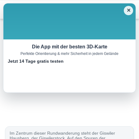
Menu
✕
Wandern
Die App mit der besten 3D-Karte
Perfekte Orientierung & mehr Sicherheit in jedem Gelände
Bärgmandlipfad Giswil
Jetzt 14 Tage gratis testen
14.0 km
05:00 h
950 m
950 m
Eine Tour von:
SchweizMobil
..
Im Zentrum dieser Rundwanderung steht der Giswiler
Hausberg, der Giswilerstock. Auf den Spuren der