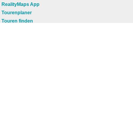
RealityMaps App
Tourenplaner
Touren finden
Shop
Touren entdecken
Schönste Wandertouren
Top-Touren
Top-Regionen
Skitouren
Infos & Service
News
FAQs
Über uns