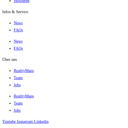
Skitouren
Infos & Service
News
FAQs
News
FAQs
Über uns
RealityMaps
Team
Jobs
RealityMaps
Team
Jobs
Youtube
Instagram
Linkedin