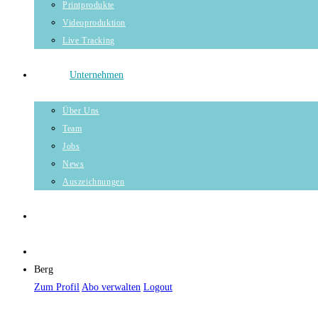
Printprodukte
Videoproduktion
Live Tracking
Unternehmen
Über Uns
Team
Jobs
News
Auszeichnungen
Berg
Zum Profil
Abo verwalten
Logout