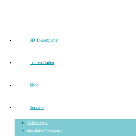
Skip
to
content
3D Tourenplaner
Touren finden
Shop
Services
Mobile Apps
Interaktive Webkarten