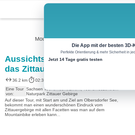
Skip
Menu
to
content
Mountainbike
Die App mit der besten 3D-
Perfekte Orientierung & mehr Sicherheit in 
Aussichtsreiche Tour durch
Jetzt 14 Tage gratis testen
das Zittauer Gebirge
36.2 km
02:30 h
712 m
702 m
Eine Tour
Sachsen Tourismusnetzwerk, Tourismuszentrum
von:
Naturpark Zittauer Gebirge
Auf dieser Tour, mit Start am und Ziel am Olbersdorfer See,
bekommt man einen wunderschönen Eindruck vom
Zittauergebirge mit allen Facetten was man auf dem
Mountainbike erleben kann...