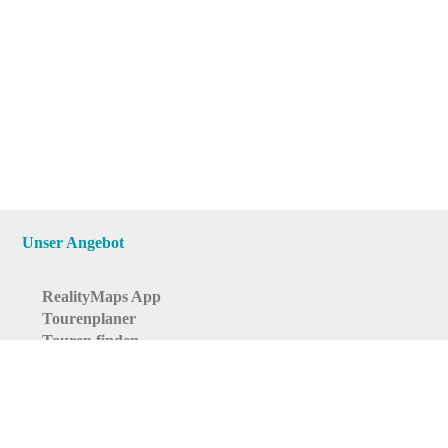
Unser Angebot
RealityMaps App
Tourenplaner
Touren finden
Shop
RealityMaps App
Tourenplaner
Touren finden