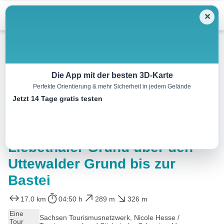
Menu
✕
Wandern
Die App mit der besten 3D-Karte
Perfekte Orientierung & mehr Sicherheit in jedem Gelände
Auf den Spuren Caspar David
Jetzt 14 Tage gratis testen
Friedrichs – Teil 1: Entlang
des Malerweges vom
Liebethaler Grund über den
Uttewalder Grund bis zur
Bastei
17.0 km
04:50 h
289 m
326 m
Eine
Sachsen Tourismusnetzwerk, Nicole Hesse /
Tour