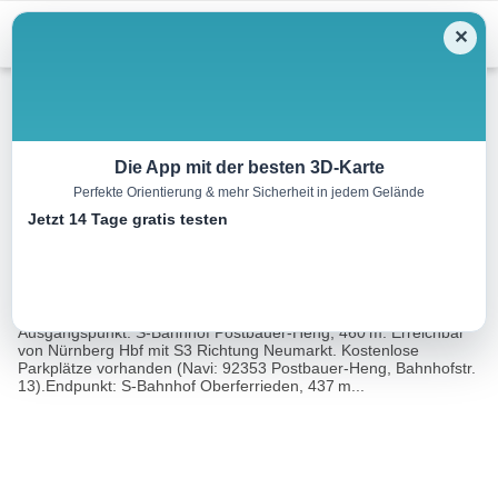
Menu
✕
Wandern
Die App mit der besten 3D-Karte
Perfekte Orientierung & mehr Sicherheit in jedem Gelände
Auf dem Goldkegelweg
Jetzt 14 Tage gratis testen
6.5 km
01:45 h
63 m
86 m
Eine Tour
Rother Wanderführer Rund um Nürnberg (Gerhard
von:
Heimler, Wolfgang Schmieg)
Ausgangspunkt: S-Bahnhof Postbauer-Heng, 460 m. Erreichbar
von Nürnberg Hbf mit S3 Richtung Neumarkt. Kostenlose
Parkplätze vorhanden (Navi: 92353 Postbauer-Heng, Bahnhofstr.
13).Endpunkt: S-Bahnhof Oberferrieden, 437 m...