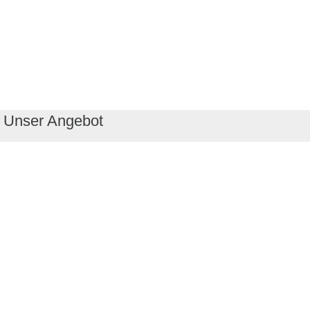
Unser Angebot
RealityMaps App
Tourenplaner
Touren finden
Shop
Touren entdecken
Schönste Wandertouren
Top-Touren
Top-Regionen