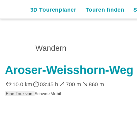
Skip
3D Tourenplaner
Touren finden
to
content
Wandern
Aroser-Weisshorn-Weg
10.0 km
03:45 h
700 m
860 m
Eine Tour von:
SchweizMobil
..