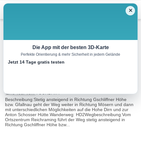
Menu
✕
Wandern
Die App mit der besten 3D-Karte
Perfekte Orientierung & mehr Sicherheit in jedem Gelände
Anton Schosser Hütte über
Jetzt 14 Tage gratis testen
Gfallnau – Hohe Dirn Steig
11.5 km
04:15 h
963 m
200 m
Eine Tour von:
TOURDATA
Beschreibung:Stetig ansteigend in Richtung Gschliffner Höhe
bzw. Gfallnau geht der Weg weiter in Richtung Mösern und dann
mit unterschiedlichen Möglichkeiten auf die Hohe Dirn und zur
Anton Schosser Hütte.Wanderweg: HD2Wegbeschreibung:Vom
Ortszentrum Reichraming führt der Weg stetig ansteigend in
Richtung Gschliffner Höhe bzw...