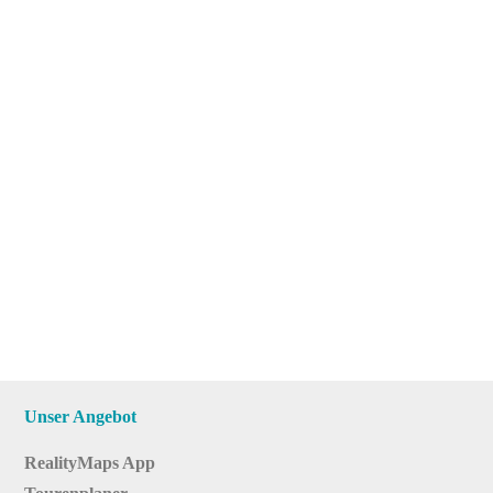
Unser Angebot
RealityMaps App