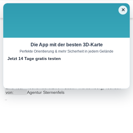
Menu
✕
Wandern
Die App mit der besten 3D-Karte
Perfekte Orientierung & mehr Sicherheit in jedem Gelände
Am Schlossberg und
Jetzt 14 Tage gratis testen
nördlichen Stromberghang
5.4 km
01:33 h
99 m
99 m
Eine Tour
Tourismusnetzwerk Baden-Württemberg, Touristik-
von:
Agentur Sternenfels
..