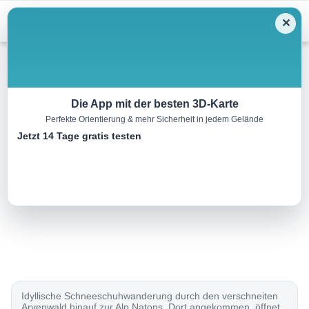
Menu
✕
Schneeschuh
Die App mit der besten 3D-Karte
Perfekte Orientierung & mehr Sicherheit in jedem Gelände
Alp Natons Schneeschuhtrail
Jetzt 14 Tage gratis testen
6.0 km
02:45 h
300 m
300 m
Eine Tour von:
SchweizMobil
..
Idyllische Schneeschuhwanderung durch den verschneiten
Arvenwald hinauf zur Alp Natons. Dort angekommen, öffnet