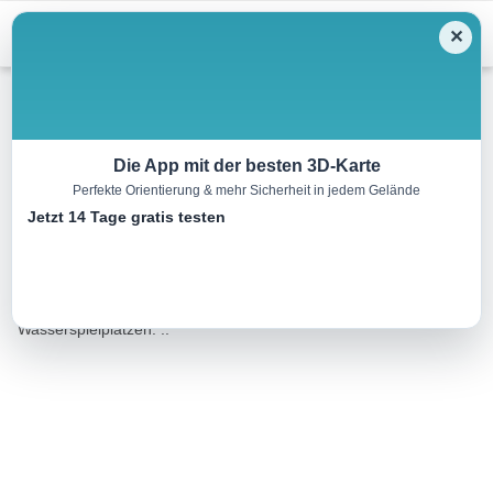
Menu
✕
Wandern
Die App mit der besten 3D-Karte
Perfekte Orientierung & mehr Sicherheit in jedem Gelände
Almenwasserweg – Flattnitz
Jetzt 14 Tage gratis testen
7.4 km
02:15 h
168 m
153 m
Eine Tour von:
Datacycle
Rundwanderweg auf der Hochebene der Flattnitz mit
Wasserspielplätzen. ..