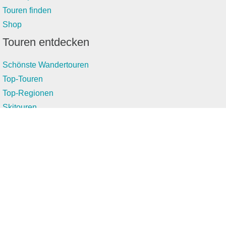
Touren finden
Shop
Touren entdecken
Schönste Wandertouren
Top-Touren
Top-Regionen
Skitouren
Infos & Service
News
FAQs
Über uns
RealityMaps
Team