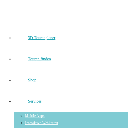
Skip
to
content
3D Tourenplaner
Touren finden
Shop
Services
Mobile Apps
Interaktive Webkarten