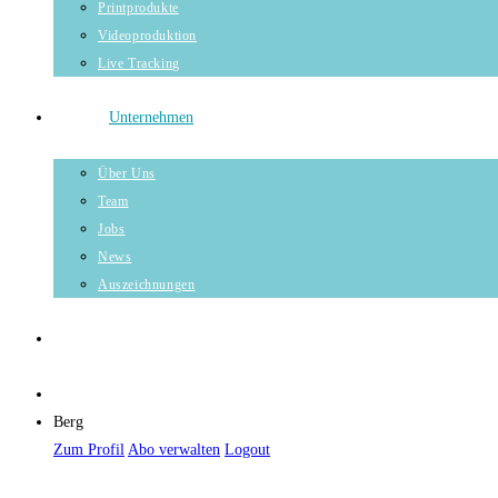
Printprodukte
Videoproduktion
Live Tracking
Unternehmen
Über Uns
Team
Jobs
News
Auszeichnungen
Berg
Zum Profil
Abo verwalten
Logout