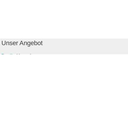
Unser Angebot
RealityMaps App
Tourenplaner
Touren finden
Shop
Touren entdecken
Schönste Wandertouren
Top-Touren
Top-Regionen
Skitouren