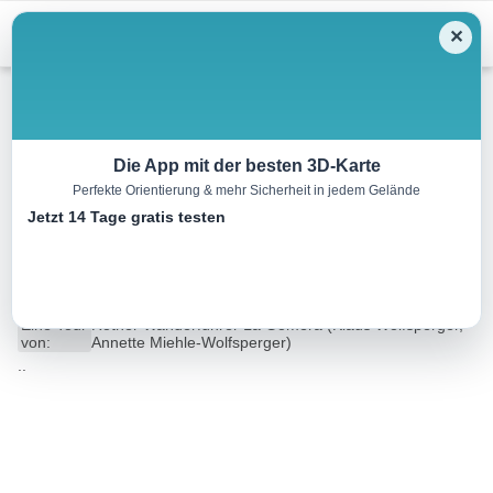
Menu
✕
Wandern
Die App mit der besten 3D-Karte
Perfekte Orientierung & mehr Sicherheit in jedem Gelände
Agulo – Pescante – Playa de
Jetzt 14 Tage gratis testen
San Marcos
6.1 km
02:35 h
442 m
442 m
Eine Tour
Rother Wanderführer La Gomera (Klaus Wolfsperger,
von:
Annette Miehle-Wolfsperger)
..