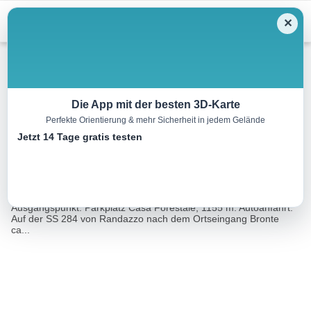
Menu
✕
Wandern
Die App mit der besten 3D-Karte
Perfekte Orientierung & mehr Sicherheit in jedem Gelände
Ätna: Westflanke bei Bronte
Jetzt 14 Tage gratis testen
19.4 km
06:00 h
669 m
669 m
Eine Tour
Rother Wanderführer Sizilien (Dorothee Sänger,
von:
Michael Gahr)
Ausgangspunkt: Parkplatz Casa Forestale, 1155 m. Autoanfahrt:
Auf der SS 284 von Randazzo nach dem Ortseingang Bronte
ca...