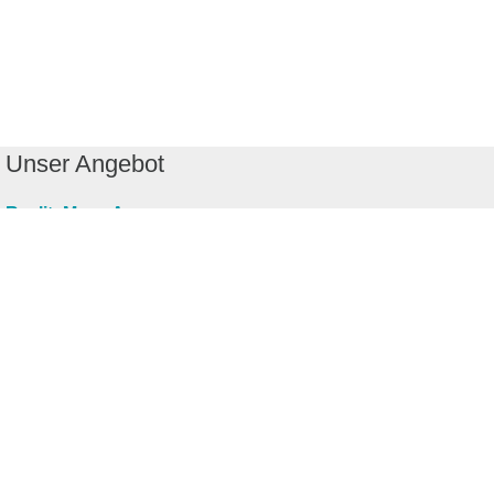
Unser Angebot
RealityMaps App
Tourenplaner
Touren finden
Shop
Touren entdecken
Schönste Wandertouren
Top-Touren
Top-Regionen
Skitouren