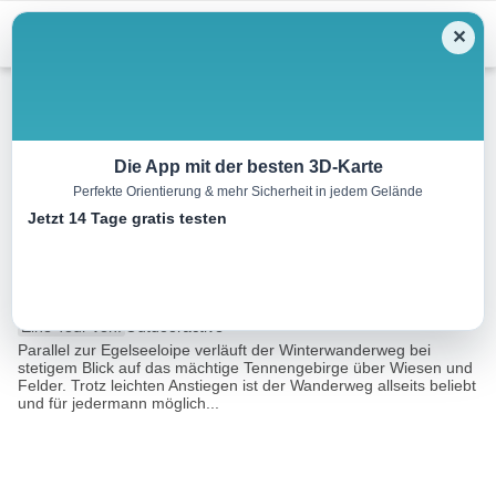
Menu
✕
Winterwandern
Die App mit der besten 3D-Karte
Perfekte Orientierung & mehr Sicherheit in jedem Gelände
Abtenau: Egelsee
Jetzt 14 Tage gratis testen
Winterwanderweg
6.2 km
02:00 h
51 m
51 m
Eine Tour von:
Outdooractive
Parallel zur Egelseeloipe verläuft der Winterwanderweg bei
stetigem Blick auf das mächtige Tennengebirge über Wiesen und
Felder. Trotz leichten Anstiegen ist der Wanderweg allseits beliebt
und für jedermann möglich...