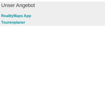
Unser Angebot
RealityMaps App
Tourenplaner
Touren finden
Shop
Touren entdecken
Schönste Wandertouren
Top-Touren
Top-Regionen
Skitouren
Infos & Service
News
FAQs