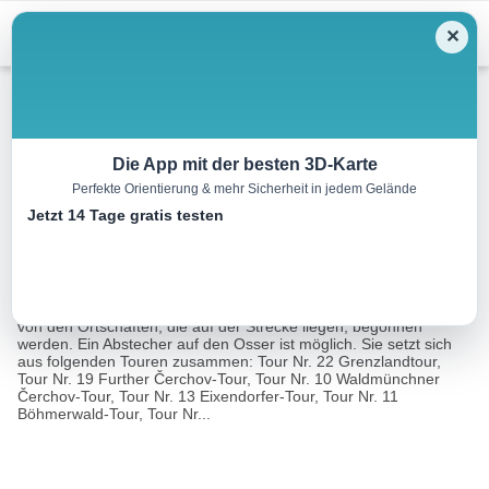
Menu
✕
Mountainbike
Die App mit der besten 3D-Karte
Perfekte Orientierung & mehr Sicherheit in jedem Gelände
3-Gipfel-Tour
Jetzt 14 Tage gratis testen
250.7 km
20:00 h
124415 m
124135 m
Eine Tour von:
Landkreis Cham
Die 3-Gipfel-Tour kann von Furth im Wald, Waldmünchen oder
von den Ortschaften, die auf der Strecke liegen, begonnen
werden. Ein Abstecher auf den Osser ist möglich. Sie setzt sich
aus folgenden Touren zusammen: Tour Nr. 22 Grenzlandtour,
Tour Nr. 19 Further Čerchov-Tour, Tour Nr. 10 Waldmünchner
Čerchov-Tour, Tour Nr. 13 Eixendorfer-Tour, Tour Nr. 11
Böhmerwald-Tour, Tour Nr...