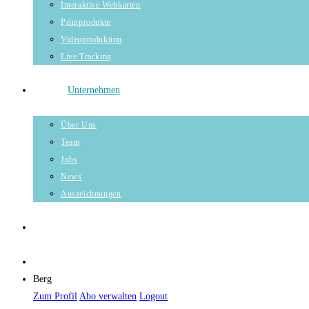
Interaktive Webkarten
Printprodukte
Videoproduktion
Live Tracking
Unternehmen
Über Uns
Team
Jobs
News
Auszeichnungen
Berg
Zum Profil
Abo verwalten
Logout