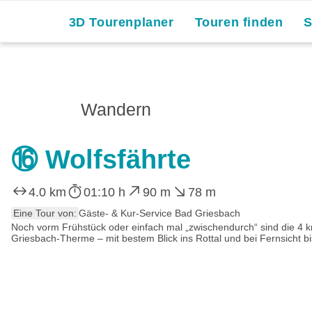
3D Tourenplaner
Touren finden
Wandern
⑯ Wolfsfährte
4.0 km
01:10 h
90 m
78 m
Eine Tour von:
Gäste- & Kur-Service Bad Griesbach
Noch vorm Frühstück oder einfach mal „zwischendurch“ sind die 4 k
Griesbach-Therme – mit bestem Blick ins Rottal und bei Fernsicht bis